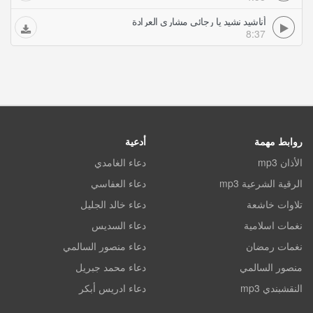
أناشيد نشيد يا رجائي مشاري العرادة
8:37
روابط مهمة
أدعية
الأذان mp3
دعاء الغامدي
الرقية الشرعية mp3
دعاء العفاسي
تلاوات خاشعة
دعاء خالد الجليل
نغمات اسلامية
دعاء السديس
نغمات رمضان
دعاء منصور السالمي
منصور السالمي
دعاء محمد جبريل
النقشبندي mp3
دعاء ادريس أبكر