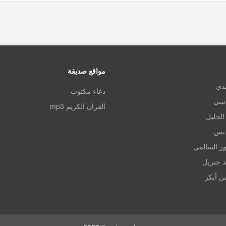
مواقع صديقة
مدي
دعاء مكتوب
اسي
القران الكريم mp3
الجليل
ديس
ر السالمي
د جبريل
س أبكر