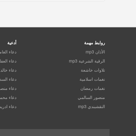
روابط مهمة
أدعية
الأذان mp3
دعاء الغا
الرقية الشرعية mp3
دعاء العف
تلاوات خاشعة
دعاء خالد 
نغمات اسلامية
دعاء الس
نغمات رمضان
دعاء منصو
منصور السالمي
دعاء محم
النقشبندي mp3
دعاء ادري