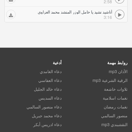
2:58
أناشيد نشيد يا حامل الوزر المنشد محمد العزاوي
3:16
روابط مهمة
أدعية
الأذان mp3
دعاء الغامدي
الرقية الشرعية mp3
دعاء العفاسي
تلاوات خاشعة
دعاء خالد الجليل
نغمات اسلامية
دعاء السديس
نغمات رمضان
دعاء منصور السالمي
منصور السالمي
دعاء محمد جبريل
النقشبندي mp3
دعاء ادريس أبكر