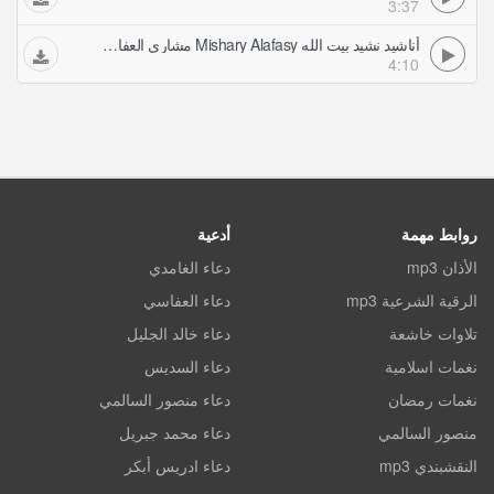
3:37
أناشيد نشيد بيت الله Mishary Alafasy مشاري العفاسي
4:10
روابط مهمة
أدعية
الأذان mp3
دعاء الغامدي
الرقية الشرعية mp3
دعاء العفاسي
تلاوات خاشعة
دعاء خالد الجليل
نغمات اسلامية
دعاء السديس
نغمات رمضان
دعاء منصور السالمي
منصور السالمي
دعاء محمد جبريل
النقشبندي mp3
دعاء ادريس أبكر