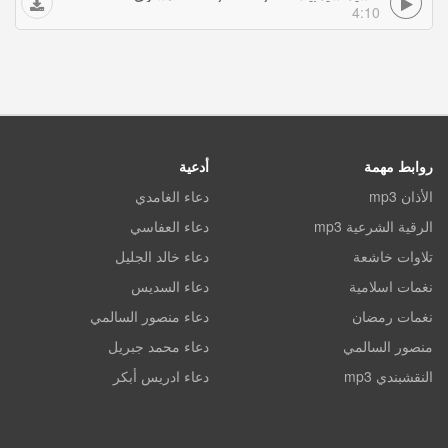
4:10
روابط مهمة
أدعية
الأذان mp3
دعاء الغامدي
الرقية الشرعية mp3
دعاء العفاسي
تلاوات خاشعة
دعاء خالد الجليل
نغمات اسلامية
دعاء السديس
نغمات رمضان
دعاء منصور السالمي
منصور السالمي
دعاء محمد جبريل
النقشبندي mp3
دعاء ادريس أبكر