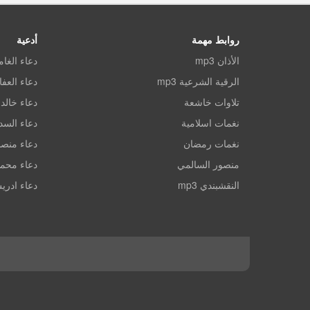
روابط مهمة
أدعية
الأذان mp3
دعاء الغا
الرقية الشرعية mp3
دعاء العف
تلاوات خاشعة
دعاء خالد 
نغمات اسلامية
دعاء الس
نغمات رمضان
دعاء منصو
منصور السالمي
دعاء محم
النقشبندي mp3
دعاء ادري