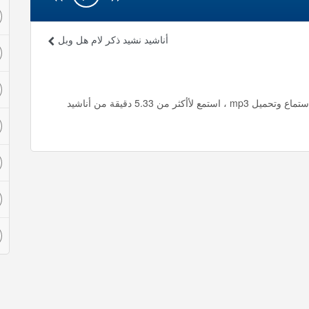
أناشيد نشيد ذكر لام هل وبل
أناشيد نشيد كتاب الله Mishary Alafasy مشاري العفاسي استماع وتحميل mp3 ، استمع لأأكثر من 5.33 دقيقة من أناشيد