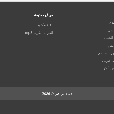
مواقع صديقة
مدي
دعاء مكتوب
اسي
القران الكريم mp3
الجليل
ديس
ر السالمي
د جبريل
س أبكر
دعاء تي في © 2026