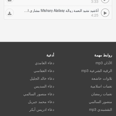
3:33
أناشيد نشيد النعمة زوالة Mishary Alafasy مشاري العفاسي
4:25
روابط مهمة
أدعية
الأذان mp3
دعاء الغامدي
الرقية الشرعية mp3
دعاء العفاسي
تلاوات خاشعة
دعاء خالد الجليل
نغمات اسلامية
دعاء السديس
نغمات رمضان
دعاء منصور السالمي
منصور السالمي
دعاء محمد جبريل
النقشبندي mp3
دعاء ادريس أبكر