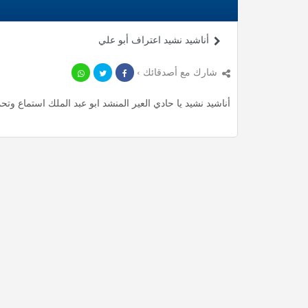
أناشيد نشيد اعتراف أبو علي
شارك مع أصدقائك ›
أناشيد نشيد يا حادي العير المنشد ابو عبد الملك استماع وتحميل mp3 ، استمع لأأكثر من 3.4 دقيقة من أناشيد المميز