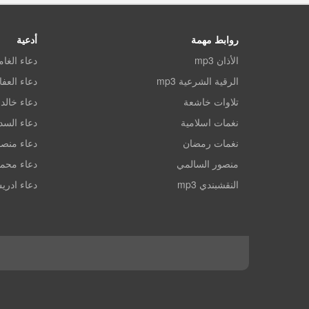
روابط مهمة
أدعية
الأذان mp3
دعاء الغا
الرقية الشرعية mp3
دعاء العف
تلاوات خاشعة
دعاء خالد 
نغمات اسلامية
دعاء الس
نغمات رمضان
دعاء منصو
منصور السالمي
دعاء محم
النقشبندي mp3
دعاء ادري