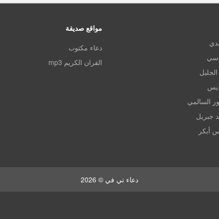
مواقع صديقة
مدي
دعاء مكتوب
اسي
القران الكريم mp3
الجليل
ديس
ر السالمي
د جبريل
س أبكر
دعاء تي في © 2026