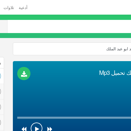
أدعية
تلاوات
 ابو عبد الملك
ذ
 تحميل Mp3