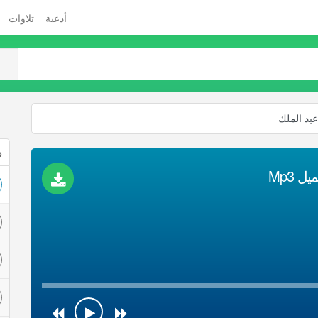
أدعية
تلاوات
عبد الملك
ذ
 Mp3