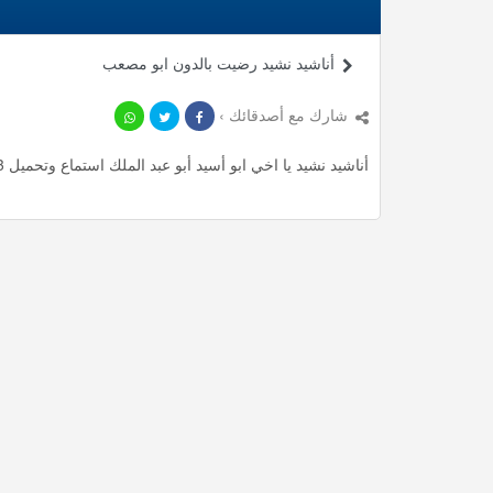
أناشيد نشيد رضيت بالدون ابو مصعب
شارك مع أصدقائك ›
أناشيد نشيد يا اخي ابو أسيد أبو عبد الملك استماع وتحميل mp3 ، استمع لأأكثر من 5.22 دقيقة من أناشيد المميزة مجانا.