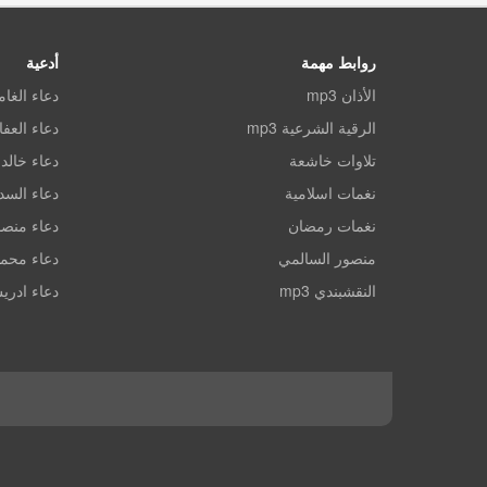
روابط مهمة
أدعية
الأذان mp3
دعاء الغا
الرقية الشرعية mp3
دعاء العف
تلاوات خاشعة
دعاء خالد 
نغمات اسلامية
دعاء الس
نغمات رمضان
دعاء منصو
منصور السالمي
دعاء محم
النقشبندي mp3
دعاء ادري