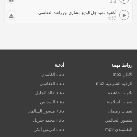
4:4
أناشيد نشيد جل البديع مشاري بن راشد العفاسي
4:57
روابط مهمة
أدعية
الأذان mp3
دعاء الغامدي
الرقية الشرعية mp3
دعاء العفاسي
تلاوات خاشعة
دعاء خالد الجليل
نغمات اسلامية
دعاء السديس
نغمات رمضان
دعاء منصور السالمي
منصور السالمي
دعاء محمد جبريل
النقشبندي mp3
دعاء ادريس أبكر