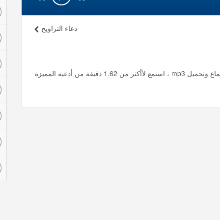
دعاء التراويح
دعاء الذهاب إلى المسجد الشيخ مشاري راشد العفاسي استماع وتحميل mp3 ، استمع لأأكثر من 1.62 دقيقة من أدعية المميزة