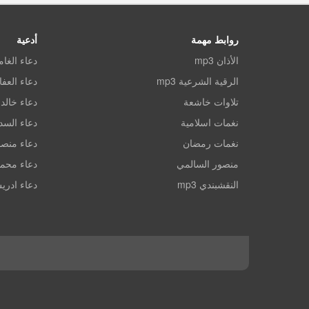
روابط مهمة
أدعية
الأذان mp3
دعاء الغا
الرقية الشرعية mp3
دعاء العف
تلاوات خاشعة
دعاء خالد 
نغمات اسلامية
دعاء الس
نغمات رمضان
دعاء منصو
منصور السالمي
دعاء محم
النقشبندي mp3
دعاء ادري