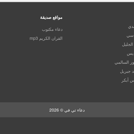
مواقع صديقة
مدي
دعاء مكتوب
اسي
القران الكريم mp3
الجليل
ديس
ر السالمي
د جبريل
س أبكر
دعاء تي في © 2026