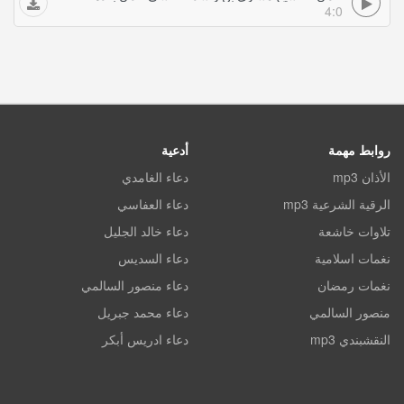
4:0
روابط مهمة
أدعية
الأذان mp3
دعاء الغامدي
الرقية الشرعية mp3
دعاء العفاسي
تلاوات خاشعة
دعاء خالد الجليل
نغمات اسلامية
دعاء السديس
نغمات رمضان
دعاء منصور السالمي
منصور السالمي
دعاء محمد جبريل
النقشبندي mp3
دعاء ادريس أبكر