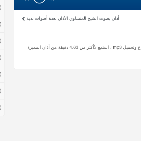
أذان بصوت الشيخ المنشاوي الأذان بعدة أصوات ندية
أذان بصوت الشيخ عبدالباسط الأذان بعدة أصوات ندية استماع وتحميل mp3 ، استمع لأأكثر من 4.63 دقيقة من أذان المميزة