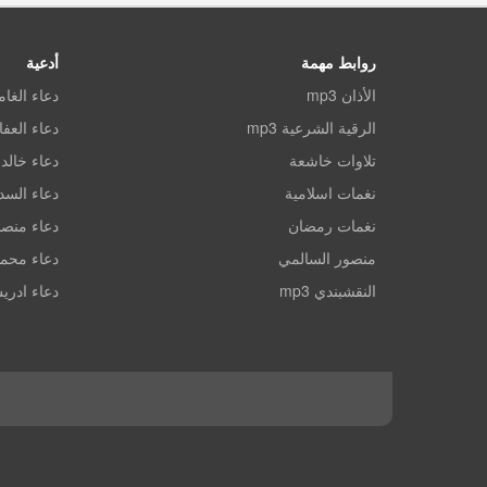
روابط مهمة
أدعية
الأذان mp3
دعاء الغا
الرقية الشرعية mp3
دعاء العف
تلاوات خاشعة
دعاء خالد 
نغمات اسلامية
دعاء الس
نغمات رمضان
دعاء منصو
منصور السالمي
دعاء محم
النقشبندي mp3
دعاء ادري