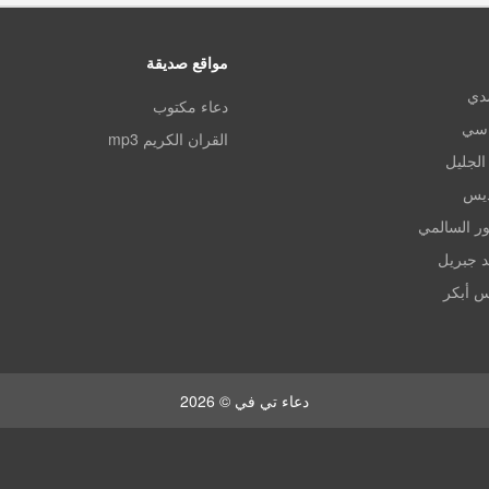
مواقع صديقة
مدي
دعاء مكتوب
اسي
القران الكريم mp3
الجليل
ديس
ر السالمي
د جبريل
س أبكر
دعاء تي في © 2026