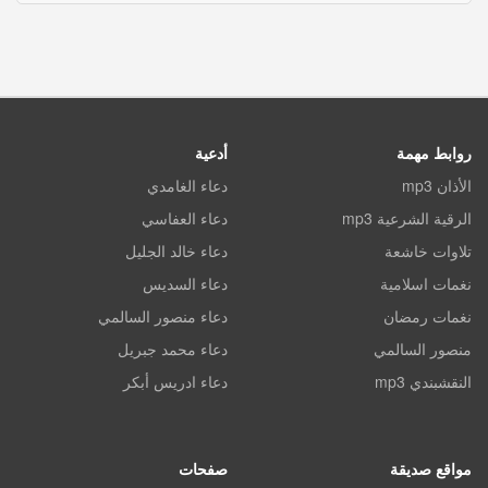
روابط مهمة
أدعية
الأذان mp3
دعاء الغامدي
الرقية الشرعية mp3
دعاء العفاسي
تلاوات خاشعة
دعاء خالد الجليل
نغمات اسلامية
دعاء السديس
نغمات رمضان
دعاء منصور السالمي
منصور السالمي
دعاء محمد جبريل
النقشبندي mp3
دعاء ادريس أبكر
مواقع صديقة
صفحات