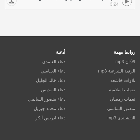
3:24
روابط مهمة
أدعية
الأذان mp3
دعاء الغامدي
الرقية الشرعية mp3
دعاء العفاسي
تلاوات خاشعة
دعاء خالد الجليل
نغمات اسلامية
دعاء السديس
نغمات رمضان
دعاء منصور السالمي
منصور السالمي
دعاء محمد جبريل
النقشبندي mp3
دعاء ادريس أبكر