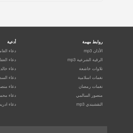
روابط مهمة
أدعية
الأذان mp3
دعاء الغا
الرقية الشرعية mp3
دعاء العف
تلاوات خاشعة
دعاء خالد 
نغمات اسلامية
دعاء الس
نغمات رمضان
دعاء منصو
منصور السالمي
دعاء محم
النقشبندي mp3
دعاء ادري