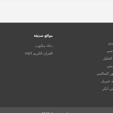
مواقع صديقة
مدي
دعاء مكتوب
اسي
القران الكريم mp3
الجليل
ديس
ر السالمي
د جبريل
س أبكر