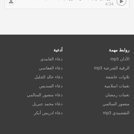
4:34
روابط مهمة
أدعية
الأذان mp3
دعاء الغامدي
الرقية الشرعية mp3
دعاء العفاسي
تلاوات خاشعة
دعاء خالد الجليل
نغمات اسلامية
دعاء السديس
نغمات رمضان
دعاء منصور السالمي
منصور السالمي
دعاء محمد جبريل
النقشبندي mp3
دعاء ادريس أبكر