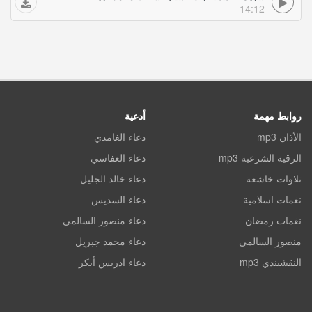
14:12
روابط مهمة
أدعية
الأذان mp3
دعاء الغامدي
الرقية الشرعية mp3
دعاء العفاسي
تلاوات خاشعة
دعاء خالد الجليل
نغمات اسلامية
دعاء السديس
نغمات رمضان
دعاء منصور السالمي
منصور السالمي
دعاء محمد جبريل
النقشبندي mp3
دعاء ادريس أبكر