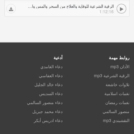
الرقية الشرعية للوقاية والعلاج من السحر والمس والعين والحسد بصوت الشيخ خالد القحطاني
1:12:16
روابط مهمة
أدعية
الأذان mp3
دعاء الغامدي
الرقية الشرعية mp3
دعاء العفاسي
تلاوات خاشعة
دعاء خالد الجليل
نغمات اسلامية
دعاء السديس
نغمات رمضان
دعاء منصور السالمي
منصور السالمي
دعاء محمد جبريل
النقشبندي mp3
دعاء ادريس أبكر