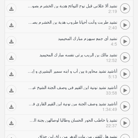
نشيد ألا عللاني قبل نوح النوائح هدبة بن الخشرم بصوت مبارك المحيميد
2:19
نشيد طربت وأنت أحيانا طروب هدبة بن الخشرم بصوت مبارك المحيميد
2:40
نشيد أي جمع سيهزم مبارك المحيميد
4:5
نشيد مالك بن الريب يرثي نفسه مبارك المحيميد
12:52
أناشيد نشيد محاورة بين أب و ابنه سمير البشيري و إبراهيم الغامدي
5:13
أناشيد نشيد نونية ابن القيم فى وصف الجنة الشيخ عبد العزيز المطرفى
33:58
أناشيد نشيد وصف الجنة من نونية ابن القيم القارى فارس عباد
1:34:49
نشيد يا خاطب الحور الحسان وطالبا لوصالهن بجنة الحيوان ابن القيم بصوت عبد الواحد المغربي
22:37
نشيد هل للفتى من بنات الدهر من راق ابن حذاق