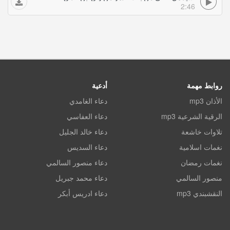
2:46
روابط مهمة
أدعية
الأذان mp3
دعاء الغامدي
الرقية الشرعية mp3
دعاء العفاسي
تلاوات خاشعة
دعاء خالد الجليل
نغمات اسلامية
دعاء السديس
نغمات رمضان
دعاء منصور السالمي
منصور السالمي
دعاء محمد جبريل
النقشبندي mp3
دعاء ادريس أبكر