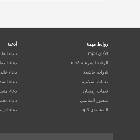
روابط مهمة
أدعية
الأذان mp3
دعاء الغا
الرقية الشرعية mp3
دعاء العف
تلاوات خاشعة
دعاء خالد 
نغمات اسلامية
دعاء الس
نغمات رمضان
دعاء منصو
منصور السالمي
دعاء محم
النقشبندي mp3
دعاء ادري