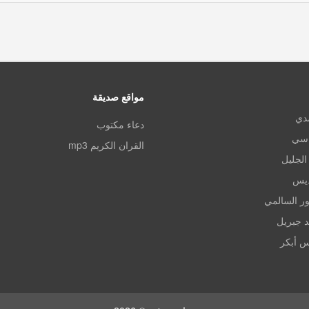
مواقع صديقة
مدي
دعاء مكتوب
اسي
القران الكريم mp3
الجليل
ديس
ر السالمي
د جبريل
س أبكر