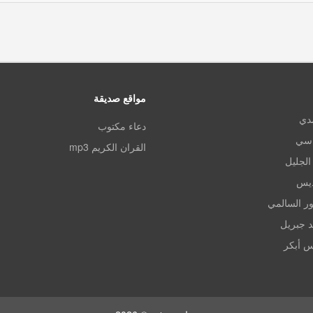
مواقع صديقة
مدي
دعاء مكتوب
اسي
القران الكريم mp3
الجليل
ديس
ر السالمي
د جبريل
س أبكر