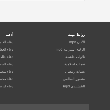
روابط مهمة
أدعية
الأذان mp3
دعاء الغا
الرقية الشرعية mp3
دعاء العف
تلاوات خاشعة
دعاء خالد 
نغمات اسلامية
دعاء الس
نغمات رمضان
دعاء منصو
منصور السالمي
دعاء محم
النقشبندي mp3
دعاء ادري