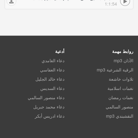
1:1:54
روابط مهمة
أدعية
الأذان mp3
دعاء الغامدي
الرقية الشرعية mp3
دعاء العفاسي
تلاوات خاشعة
دعاء خالد الجليل
نغمات اسلامية
دعاء السديس
نغمات رمضان
دعاء منصور السالمي
منصور السالمي
دعاء محمد جبريل
النقشبندي mp3
دعاء ادريس أبكر