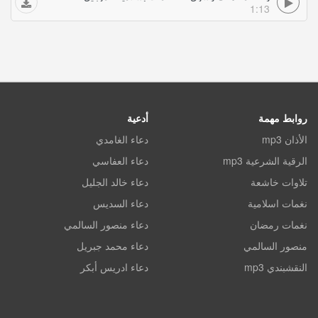
1:13
روابط مهمة
أدعية
الأذان mp3
دعاء الغامدي
الرقية الشرعية mp3
دعاء العفاسي
تلاوات خاشعة
دعاء خالد الجليل
نغمات اسلامية
دعاء السديس
نغمات رمضان
دعاء منصور السالمي
منصور السالمي
دعاء محمد جبريل
النقشبندي mp3
دعاء ادريس أبكر