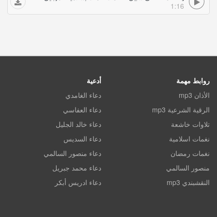
1:16
روابط مهمة
أدعية
الأذان mp3
دعاء الغامدي
الرقية الشرعية mp3
دعاء العفاسي
تلاوات خاشعة
دعاء خالد الجليل
نغمات اسلامية
دعاء السديس
نغمات رمضان
دعاء منصور السالمي
منصور السالمي
دعاء محمد جبريل
النقشبندي mp3
دعاء ادريس أبكر