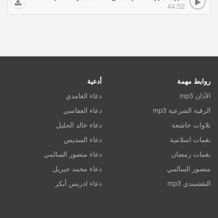
44:52
روابط مهمة
أدعية
الأذان mp3
دعاء الغامدي
الرقية الشرعية mp3
دعاء العفاسي
تلاوات خاشعة
دعاء خالد الجليل
نغمات اسلامية
دعاء السديس
نغمات رمضان
دعاء منصور السالمي
منصور السالمي
دعاء محمد جبريل
النقشبندي mp3
دعاء ادريس أبكر