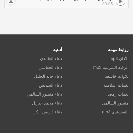
29:25
روابط مهمة
أدعية
الأذان mp3
دعاء الغامدي
الرقية الشرعية mp3
دعاء العفاسي
تلاوات خاشعة
دعاء خالد الجليل
نغمات اسلامية
دعاء السديس
نغمات رمضان
دعاء منصور السالمي
منصور السالمي
دعاء محمد جبريل
النقشبندي mp3
دعاء ادريس أبكر