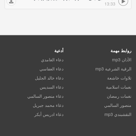
13:33
روابط مهمة
أدعية
الأذان mp3
دعاء الغامدي
الرقية الشرعية mp3
دعاء العفاسي
تلاوات خاشعة
دعاء خالد الجليل
نغمات اسلامية
دعاء السديس
نغمات رمضان
دعاء منصور السالمي
منصور السالمي
دعاء محمد جبريل
النقشبندي mp3
دعاء ادريس أبكر