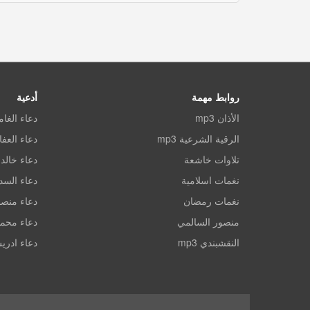
روابط مهمة
أدعية
الأذان mp3
دعاء الغا
الرقية الشرعية mp3
دعاء العف
تلاوات خاشعة
دعاء خالد 
نغمات اسلامية
دعاء الس
نغمات رمضان
دعاء منصو
منصور السالمي
دعاء محم
النقشبندي mp3
دعاء ادري