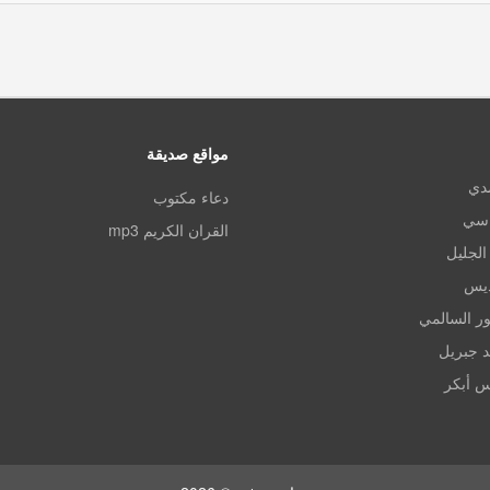
مواقع صديقة
مدي
دعاء مكتوب
اسي
القران الكريم mp3
الجليل
ديس
ر السالمي
د جبريل
س أبكر