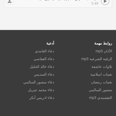
3:49
روابط مهمة
أدعية
الأذان mp3
دعاء الغامدي
الرقية الشرعية mp3
دعاء العفاسي
تلاوات خاشعة
دعاء خالد الجليل
نغمات اسلامية
دعاء السديس
نغمات رمضان
دعاء منصور السالمي
منصور السالمي
دعاء محمد جبريل
النقشبندي mp3
دعاء ادريس أبكر