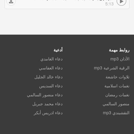
5:13
روابط مهمة
أدعية
الأذان mp3
دعاء الغامدي
الرقية الشرعية mp3
دعاء العفاسي
تلاوات خاشعة
دعاء خالد الجليل
نغمات اسلامية
دعاء السديس
نغمات رمضان
دعاء منصور السالمي
منصور السالمي
دعاء محمد جبريل
النقشبندي mp3
دعاء ادريس أبكر