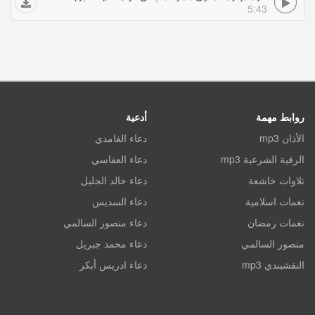
5:43
روابط مهمة
أدعية
الأذان mp3
دعاء الغامدي
الرقية الشرعية mp3
دعاء العفاسي
تلاوات خاشعة
دعاء خالد الجليل
نغمات اسلامية
دعاء السديس
نغمات رمضان
دعاء منصور السالمي
منصور السالمي
دعاء محمد جبريل
النقشبندي mp3
دعاء ادريس أبكر