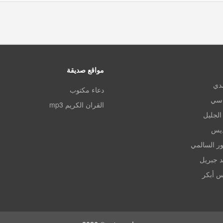
مواقع صديقة
مدي
دعاء مكتوب
اسي
القران الكريم mp3
الجليل
ديس
ر السالمي
د جبريل
س أبكر