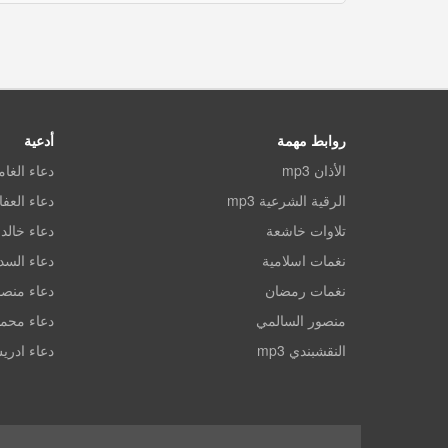
روابط مهمة
أدعية
الأذان mp3
دعاء الغا
الرقية الشرعية mp3
دعاء العف
تلاوات خاشعة
دعاء خالد 
نغمات اسلامية
دعاء الس
نغمات رمضان
دعاء منصو
منصور السالمي
دعاء محم
النقشبندي mp3
دعاء ادري