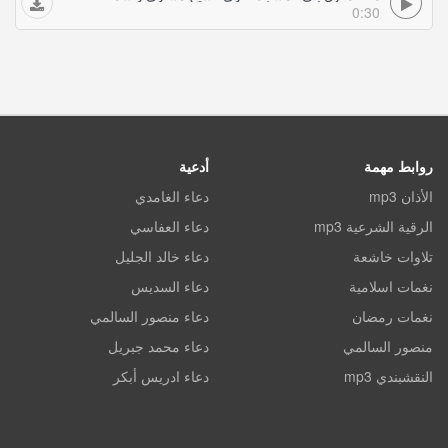
0:30
روابط مهمة
أدعية
الأذان mp3
دعاء الغامدي
الرقية الشرعية mp3
دعاء العفاسي
تلاوات خاشعة
دعاء خالد الجليل
نغمات اسلامية
دعاء السديس
نغمات رمضان
دعاء منصور السالمي
منصور السالمي
دعاء محمد جبريل
النقشبندي mp3
دعاء ادريس أبكر