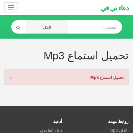
دعاء تي في
Toggle
gation
تحميل استماع Mp3
×
تحميل استماع Mp3
روابط مهمة
أدعية
الأذان mp3
دعاء الغامدي