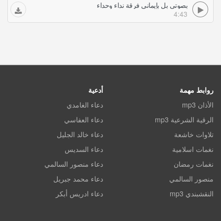
بصوتي بل بإيماني فرقة نداء وحداء
4:43
روابط مهمة
أدعية
الأذان mp3
دعاء الغامدي
الرقية الشرعية mp3
دعاء العفاسي
تلاوات خاشعة
دعاء خالد الجليل
نغمات اسلامية
دعاء السديس
نغمات رمضان
دعاء منصور السالمي
منصور السالمي
دعاء محمد جبريل
النقشبندي mp3
دعاء ادريس أبكر