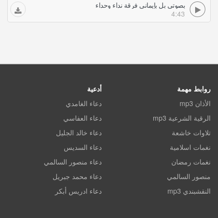
بصوتي بل بإيماني فرقة نداء وحداء
4:43
روابط مهمة
أدعية
الأذان mp3
دعاء الغامدي
الرقية الشرعية mp3
دعاء العفاسي
تلاوات خاشعة
دعاء خالد الجليل
نغمات اسلامية
دعاء السديس
نغمات رمضان
دعاء منصور السالمي
منصور السالمي
دعاء محمد جبريل
النقشبندي mp3
دعاء ادريس أبكر