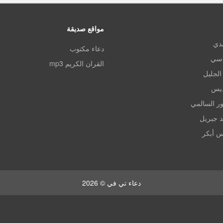
مواقع صديقة
مدي
دعاء مكتوب
اسي
القران الكريم mp3
الجليل
ديس
ر السالمي
د جبريل
س أبكر
دعاء تي في © 2026