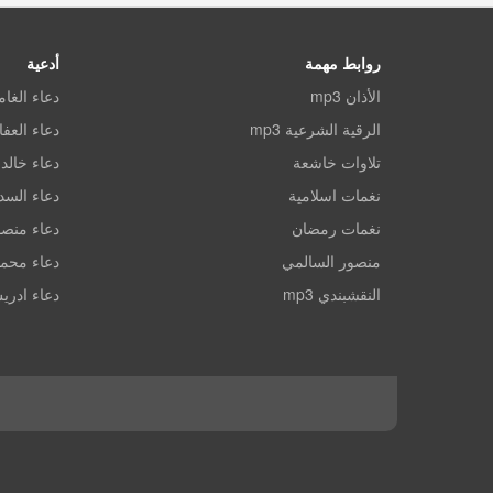
روابط مهمة
أدعية
الأذان mp3
دعاء الغا
الرقية الشرعية mp3
دعاء العف
تلاوات خاشعة
دعاء خالد 
نغمات اسلامية
دعاء الس
نغمات رمضان
دعاء منصو
منصور السالمي
دعاء محم
النقشبندي mp3
دعاء ادري