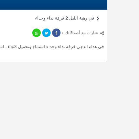
في رهبة الليل 2 فرقة نداء وحداء
شارك مع أصدقائك ›
في هداة الدجى فرقة نداء وحداء استماع وتحميل mp3 ، استمع لأأكثر من 4.78 دقيقة من أناشيد المميزة مجانا.