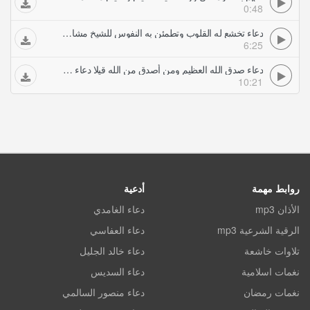
0:48
دعاء تخشع له القلوب وتطمئن به النفوس للشيخ مشاري العفاسي
6:25
دعاء صدق الله العظيم ومن أصدق من الله قيلا دعاء ختم القران مشاري العفاسي
10:21
روابط مهمة
أدعية
الأذان mp3
دعاء الغامدي
الرقية الشرعية mp3
دعاء العفاسي
تلاوات خاشعة
دعاء خالد الجليل
نغمات اسلامية
دعاء السديس
نغمات رمضان
دعاء منصور السالمي