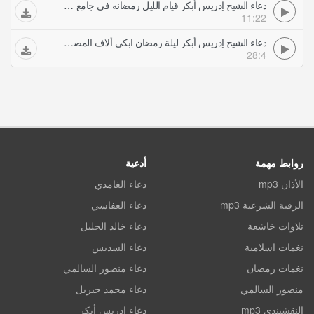
دعاء الشيخ إدريس أبكر قيام الليل رمضانه في جامع الشيخ زايد الكبير أبوظبي
11:22
دعاء الشيخ إدريس أبكر ليلة رمضان ابكى ألاف المصلين والجموع التى حضرت مسجد الشيخ زايد
28:4
روابط مهمة
أدعية
الأذان mp3
دعاء الغامدي
الرقية الشرعية mp3
دعاء العفاسي
تلاوات خاشعة
دعاء خالد الجليل
نغمات اسلامية
دعاء السديس
نغمات رمضان
دعاء منصور السالمي
منصور السالمي
دعاء محمد جبريل
النقشبندي mp3
دعاء ادريس أبكر