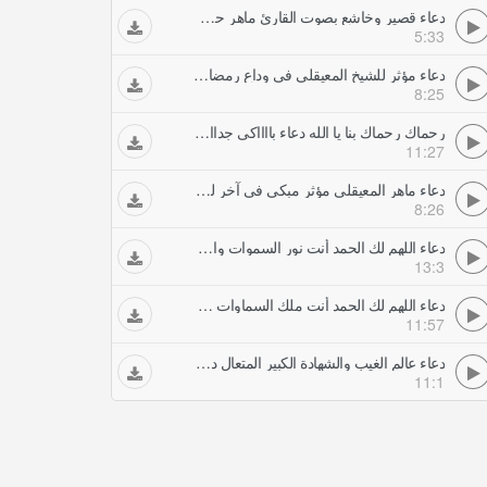
دعاء قصير وخاشع بصوت القارئ ماهر حمد المعيقلي
5:33
دعاء مؤثر للشيخ المعيقلي في وداع رمضان ليلة رمضان من صلاة القيام والتهجد الحرم المكي
8:25
رحماك رحماك بنا يا الله دعاء بااااكى جداا للشيخ إدريس أبكر ليلة رمضان بكى وأبكى
11:27
دعاء ماهر المعيقلي مؤثر مبكي في آخر ليلة 29 رمضان 1435 - تحري ليلة القدر
8:26
دعاء اللهم لك الحمد أنت نور السموات والارض أجمل دعاء فهد الكندري
13:3
دعاء اللهم لك الحمد أنت ملك السماوات والأرض دعاء مميز جدا هزاع البلوشي
11:57
دعاء عالم الغيب والشهادة الكبير المتعال دعاء ليلة القدر مؤثر ياسر الدوسري
11:1