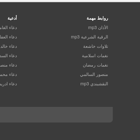
روابط مهمة
أدعية
الأذان mp3
دعاء الغا
الرقية الشرعية mp3
دعاء العف
تلاوات خاشعة
دعاء خالد 
نغمات اسلامية
دعاء الس
نغمات رمضان
دعاء منصو
منصور السالمي
دعاء محم
النقشبندي mp3
دعاء ادري