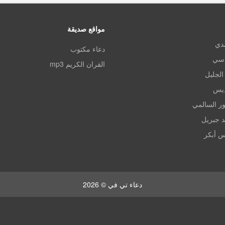
مواقع صديقة
مدي
دعاء مكتوب
اسي
القران الكريم mp3
الجليل
ديس
ر السالمي
د جبريل
س أبكر
دعاء تي في © 2026