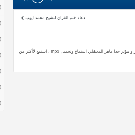
دعاء ختم القران للشيخ محمد ايوب
دعاء يا بديع السموات والارض ياذا الجلال والاكرام دعاء مميز و مؤثر جدا ماهر المعيقلي استماع وتحميل mp3 ، استمع لأأكثر من