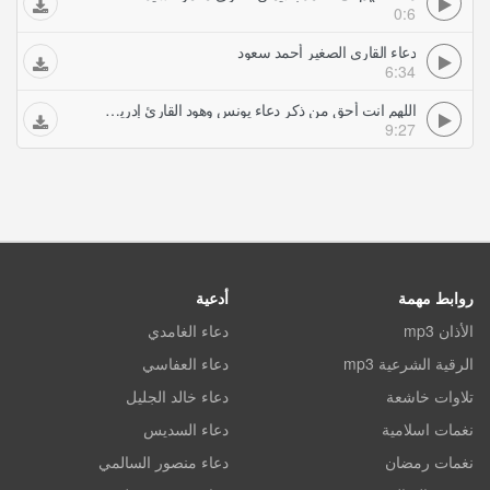
0:6
دعاء القارى الصغير أحمد سعود
6:34
اللهم انت أحق من ذكر دعاء يونس وهود القارئ إدريس أبكر Idrees Abkar
9:27
روابط مهمة
أدعية
الأذان mp3
دعاء الغامدي
الرقية الشرعية mp3
دعاء العفاسي
تلاوات خاشعة
دعاء خالد الجليل
نغمات اسلامية
دعاء السديس
نغمات رمضان
دعاء منصور السالمي