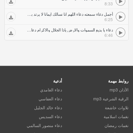
8:33
أجمل دعاء سمعته دعاء اللهم انا نسالك ايمانا لا يرتد بصوت سلمان العتيبي
6:25
دعاء يا بديع السموات والارض ياذا الجلال والاكرام دعاء مميز و مؤثر جدا ماهر المعيقلي
6:46
روابط مهمة
أدعية
الأذان mp3
دعاء الغامدي
الرقية الشرعية mp3
دعاء العفاسي
تلاوات خاشعة
دعاء خالد الجليل
نغمات اسلامية
دعاء السديس
نغمات رمضان
دعاء منصور السالمي