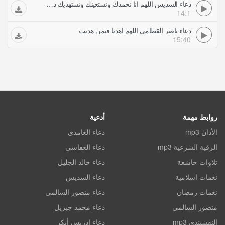
دعاء السديس اللهم انا نحمدك ونستعينك ونستهديك دعاء خاشع و مؤثر عبد الرحمان السديس
14:1
دعاء ناصر القطامي اللهم اهدنا فيمن هديت
15:40
روابط مهمة
أدعية
الأذان mp3
دعاء الغامدي
الرقية الشرعية mp3
دعاء العفاسي
تلاوات خاشعة
دعاء خالد الجليل
نغمات اسلامية
دعاء السديس
نغمات رمضان
دعاء منصور السالمي
منصور السالمي
دعاء محمد جبريل
النقشبندي mp3
دعاء ادريس أبكر