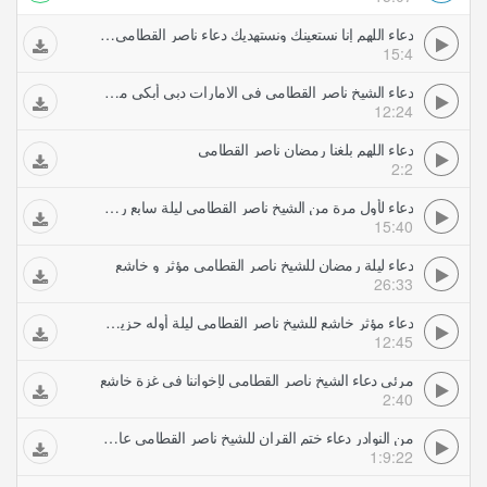
دعاء اللهم إنا نستعينك ونستهديك دعاء ناصر القطامي خاشع
15:4
دعاء الشيخ ناصر القطامي في الامارات دبي أبكى من في المسجد خاشع جدا الليلة من رمضان
12:24
دعاء اللهم بلغنا رمضان ناصر القطامي
2:2
دعاء لأول مرة من الشيخ ناصر القطامي ليلة سابع رمضان اللهم استجب لنا يارب مونتاج ورثان الجنان
15:40
دعاء ليلة رمضان للشيخ ناصر القطامي مؤثر و خاشع
26:33
دعاء مؤثر خاشع للشيخ ناصر القطامي ليلة أوله حزين وخره مبكي لنصعد للقمة
12:45
مرئي دعاء الشيخ ناصر القطامي لإخواننا فى غزة خاشع
2:40
من النوادر دعاء ختم القران للشيخ ناصر القطامي عام كاملا خاشع جدا
1:9:22