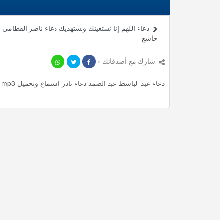
دعاء اللهم إنا نستعينك ونستهديك دعاء ناصر القطامي
خاشع
شارك مع أصدقائك ›
دعاء عبد الباسط عبد الصمد دعاء نادر استماع وتحميل mp3 ، استمع لأأكثر من 2.42 دقيقة من أدعية المميزة مجانا.