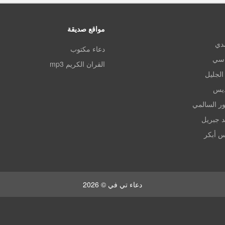
مواقع صديقة
مدي
دعاء مكتوب
اسي
القران الكريم mp3
الجليل
ديس
ر السالمي
د جبريل
س أبكر
دعاء تي في © 2026