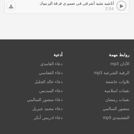
أناشيد نشيد أشرقي في ضميري فرقة اليرموك
2:54
روابط مهمة
أدعية
الأذان mp3
دعاء الغامدي
الرقية الشرعية mp3
دعاء العفاسي
تلاوات خاشعة
دعاء خالد الجليل
نغمات اسلامية
دعاء السديس
نغمات رمضان
دعاء منصور السالمي
منصور السالمي
دعاء محمد جبريل
النقشبندي mp3
دعاء ادريس أبكر