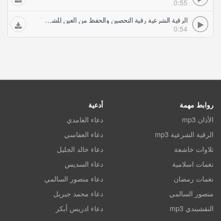
0:55
الرقية الشرعية رقية التحصين والحفظ من العين للشيخ صلاح الصيعري
0:54
روابط مهمة
أدعية
الأذان mp3
دعاء الغامدي
الرقية الشرعية mp3
دعاء العفاسي
تلاوات خاشعة
دعاء خالد الجليل
نغمات اسلامية
دعاء السديس
نغمات رمضان
دعاء منصور السالمي
منصور السالمي
دعاء محمد جبريل
النقشبندي mp3
دعاء ادريس أبكر