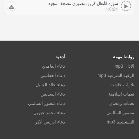
سورة الأنفال كريم منصوري مصحف مجود
1:6:24
روابط مهمة
أدعية
الأذان mp3
دعاء الغامدي
الرقية الشرعية mp3
دعاء العفاسي
تلاوات خاشعة
دعاء خالد الجليل
نغمات اسلامية
دعاء السديس
نغمات رمضان
دعاء منصور السالمي
منصور السالمي
دعاء محمد جبريل
النقشبندي mp3
دعاء ادريس أبكر