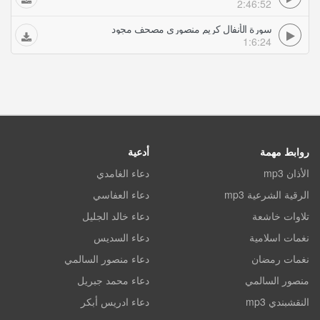
2:46:52
سورة الأنفال كريم منصوري مصحف مجود
1:6:24
روابط مهمة
أدعية
الأذان mp3
دعاء الغامدي
الرقية الشرعية mp3
دعاء العفاسي
تلاوات خاشعة
دعاء خالد الجليل
نغمات اسلامية
دعاء السديس
نغمات رمضان
دعاء منصور السالمي
منصور السالمي
دعاء محمد جبريل
النقشبندي mp3
دعاء ادريس أبكر