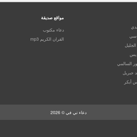
مواقع صديقة
مدي
دعاء مكتوب
اسي
القران الكريم mp3
الجليل
ديس
ر السالمي
د جبريل
س أبكر
دعاء تي في © 2026