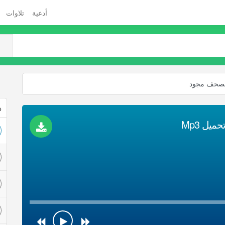
أدعية
تلاوات
مصحف مجود
ذ
يل Mp3