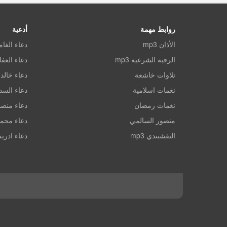
روابط مهمة
أدعية
الأذان mp3
دعاء الغا
الرقية الشرعية mp3
دعاء العف
تلاوات خاشعة
دعاء خالد 
نغمات اسلامية
دعاء الس
نغمات رمضان
دعاء منصو
منصور السالمي
دعاء محم
النقشبندي mp3
دعاء ادري